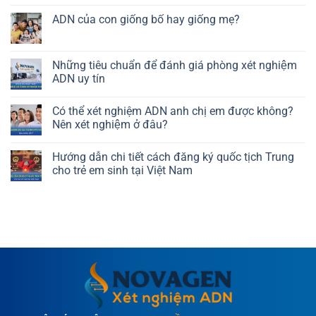
Chính
sách
ADN của con giống bố hay giống mẹ?
bảo
Không
mật
có
thông
bình
luận
Những tiêu chuẩn để đánh giá phòng xét nghiệm
tin
ở
khách
ADN uy tín
ADN
hàng
của
Không
con
xét
có
giống
Có thể xét nghiệm ADN anh chị em được không?
nghiệm
bình
bố
luận
Nên xét nghiệm ở đâu?
ADN
hay
ở
giống
tại
Những
Không
mẹ?
NOVAGEN
tiêu
có
Hướng dẫn chi tiết cách đăng ký quốc tịch Trung
chuẩn
bình
để
luận
cho trẻ em sinh tại Việt Nam
đánh
ở
giá
Có
Không
phòng
thể
có
xét
xét
bình
nghiệm
nghiệm
luận
ADN
ADN
ở
uy
anh
Hướng
tín
chị
dẫn
em
chi
được
tiết
không?
cách
Nên
đăng
xét
ký
nghiệm
quốc
ở
tịch
đâu?
Trung