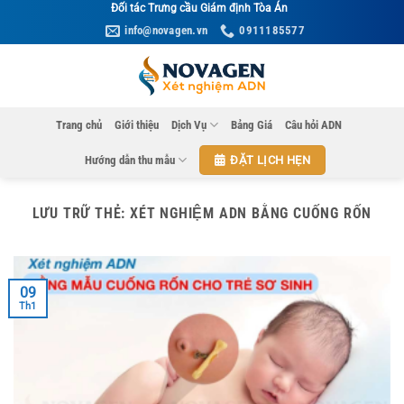
Bỏ
Đối tác Trưng cầu Giám định Tòa Án
info@novagen.vn
0911185577
qua
nội
dung
Trang chủ
Giới thiệu
Dịch Vụ
Bảng Giá
Câu hỏi ADN
Hướng dẫn thu mẫu
ĐẶT LỊCH HẸN
LƯU TRỮ THẺ:
XÉT NGHIỆM ADN BẰNG CUỐNG RỐN
09
Th1