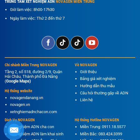
TRUNG TÂM XÉT NGHIỆM ADN
NOVAGEN MIỀN TRUNG
cho
trẻ
Giờ làm việc: 8h00-17h30
em
sinh
Ngày làm việc: Thứ 2 đến thứ 7
tại
Việt
Nam
Chi nhánh Miền Trung NOVAGEN
Về NOVAGEN
Tầng 2, số 518, đường 2/9, Quận
Giới thiệu
Hải Châu, Thành phố Đà Nẵng
Bảng giá xét nghiệm
(
Google Maps
)
Hướng dẫn thu mẫu
Hệ thống website
Câu hỏi thường gặp về ADN
novagendanang.vn
Liên hệ
novagen.vn
xetnghiemadnchacon.com
Dich Vụ NOVAGEN
Hệ thống Hotline NOVAGEN
Xét nghiệm ADN cha con
Miền Trung: 0911.18.5577
Xét nghiệm ADN làm khai sinh
Miền Bắc: 083.424.3399